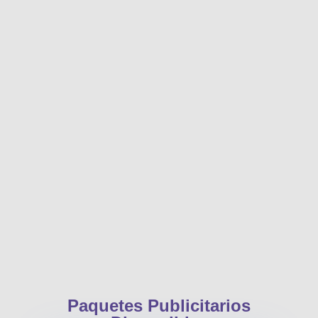
Fortalece la
Imagen de Tu
Empresa
Aumenta la imagen de tu
empresa mostrando tus
valores mediante anuncios
poderosos en pantallas
LED en ubicaciones
estratégicas
Paquetes Publicitarios